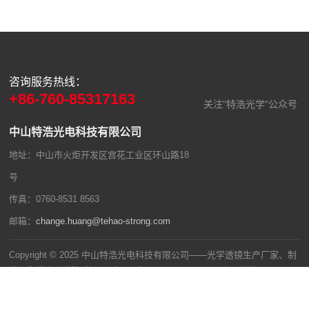
咨询服务热线：
+86-760-85317163
关注"特浩光学"公众号
中山特浩光电科技有限公司
地址：中山市火炬开发区宫花工业区环山路18
号
传真：0760-8531 8563
邮箱：
change.huang@tehao-strong.com
Copyright © 2025 中山特浩光电科技有限公司——光学透镜生产厂家、制
造商和供应商 版权所有
粤ICP备2023013970号
百度网站地图
网站地图
技术支持：
超维网络科技