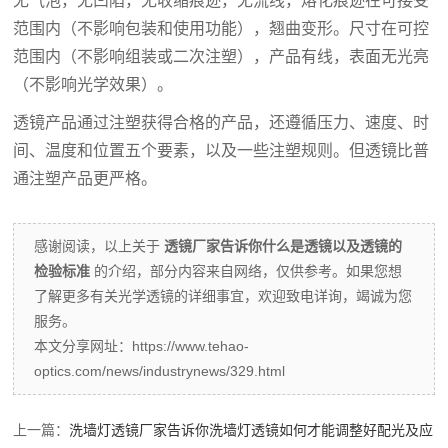
无气泡，无凹陷，无收缩痕迹，无流线，熔化痕迹在可接受
范围内（不影响包装和使用功能），翘曲变形。尺寸在可控
范围内（不影响组装或二次注塑），产品有线，表面无光亮
（不影响光学效果）。
透镜产品通过注塑获得合格的产品，还遵循压力、速度、时
间、温度和位置五个要素，以及一些注塑规则。但透镜比普
通注塑产品更严格。
感谢阅读，以上关于
透镜厂家告诉你什么是透镜以及透镜的
检验标准
的介绍，部分内容来自网络，仅供参考。如果您想
了解更多有关光学透镜的详细事宜，欢迎致电详询，竭诚为您
服务。
本文分享网址：https://www.tehao-
optics.com/news/industrynews/329.html
上一篇：
洗墙灯透镜厂家告诉你洗墙灯透镜如何才能调整好配光及应