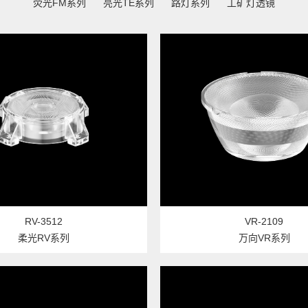
荧光FM系列
亮光TE系列
路灯系列
工矿灯透镜
RV-3512
VR-2109
柔光RV系列
万向VR系列