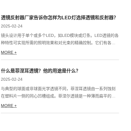
透镜反射器厂家告诉你怎样为LED灯选择透镜和反射器？
2025-02-24
镜头设计用于单个或多个LED，如LED模块或灯条。LED透镜的各
种特性可实现所需的照明效果和对光束的精确控制。它们有各种
形状和大小，例如圆形、方形和六边形。透镜将光从光源中心...
MORE +
什么是菲涅耳透镜？他的用途是什么？
2025-02-24
与典型的球面或非球面光学透镜不同，菲涅耳透镜由一系列蚀刻
在塑料片一侧的同心凹槽组成。菲涅尔透镜是一种薄而扁平的光
学透镜，它由一系列位于轻质塑料片表面的细小的同心圆...
MORE +