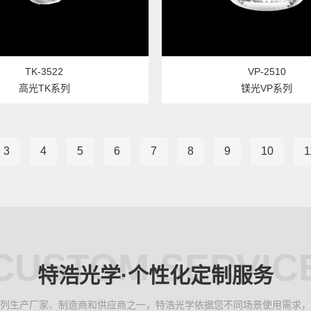
TK-3522
VP-2510
高光TK系列
镁光VP系列
3
4
5
6
7
8
9
10
1
CUSTOM SERVIC
特浩光学·个性化定制服务
列生产厂家、制造商和供应商之一，特浩光学依据您不同场景使用需求，