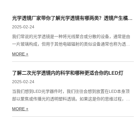
光学透镜厂家带你了解光学透镜有哪两类？透镜产生橘皮
纹怎么解决？
2025-02-24
我们常说的光学透镜是一种将光线聚合或分散的设备，通常是由
一片玻璃构成，但用于其他电磁辐射的类似设备通常也称为透
镜。下面给大家介绍关于光学透镜有哪两类？以及透镜产生橘皮
MORE +
纹怎...
了解二次光学透镜内的科学和哪种更适合你的LED灯
2025-02-24
当我们想到LED光学器件时，我们往往会想到放置在LED本身顶
部以聚焦或传播光的透明塑料透镜。如果这是你的思维过程，你
就走得太远了。让我们退后一步，看看LED本身。看到二极管上...
MORE +