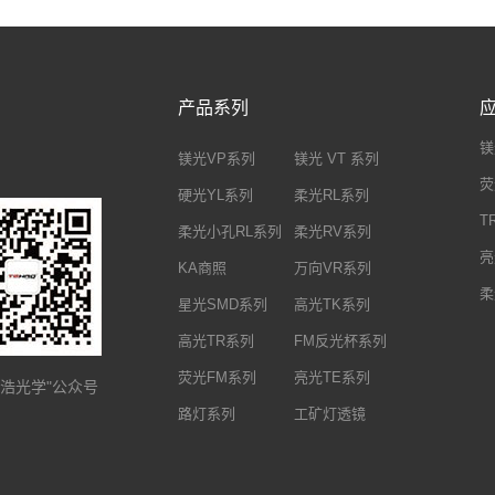
产品系列
镁
镁光VP系列
镁光 VT 系列
荧
硬光YL系列
柔光RL系列
T
柔光小孔RL系列
柔光RV系列
亮
KA商照
万向VR系列
柔
星光SMD系列
高光TK系列
高光TR系列
FM反光杯系列
荧光FM系列
亮光TE系列
特浩光学"公众号
路灯系列
工矿灯透镜