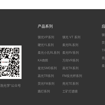
产品系列
镁
镁光VP系列
镁光 VT 系列
荧
硬光YL系列
柔光RL系列
T
柔光小孔RL系列
柔光RV系列
亮
KA商照
万向VR系列
柔
星光SMD系列
高光TK系列
高光TR系列
FM反光杯系列
荧光FM系列
亮光TE系列
特浩光学"公众号
路灯系列
工矿灯透镜