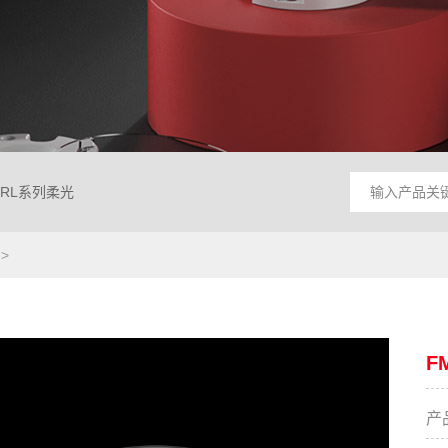
RL系列柔光
F
产