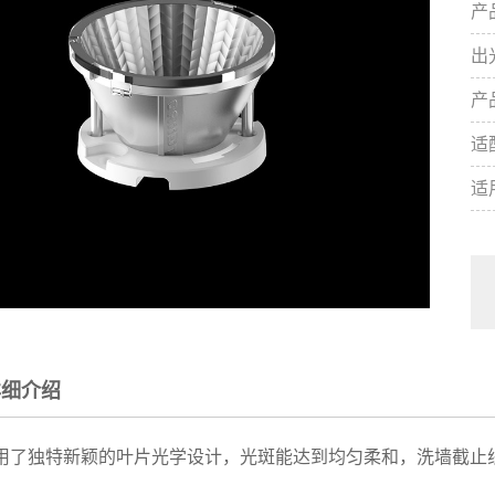
产
出
产
适
适
详细介绍
采用了独特新颖的叶片光学设计，光斑能达到均匀柔和，洗墙截止
。