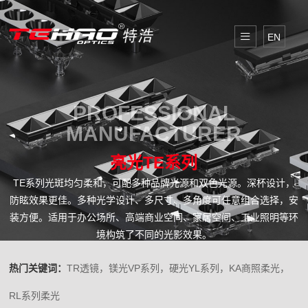
EN
PROFESSIONAL
MANUFACTURER
亮光TE系列
TE系列光斑均匀柔和，可配多种品牌光源和双色光源。深杯设计，
防眩效果更佳。多种光学设计、多尺寸、多角度可任意组合选择，安
装方便。适用于办公场所、高端商业空间、家居空间、工业照明等环
境构筑了不同的光影效果。
热门关键词：
TR透镜，镁光VP系列，硬光YL系列，KA商照柔光，
RL系列柔光