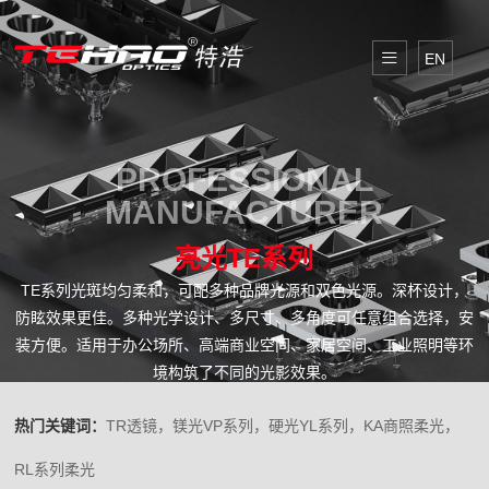
EN
PROFESSIONAL
MANUFACTURER
亮光TE系列
TE系列光斑均匀柔和，可配多种品牌光源和双色光源。深杯设计，
防眩效果更佳。多种光学设计、多尺寸、多角度可任意组合选择，安
装方便。适用于办公场所、高端商业空间、家居空间、工业照明等环
境构筑了不同的光影效果。
热门关键词：
TR透镜，镁光VP系列，硬光YL系列，KA商照柔光，
RL系列柔光