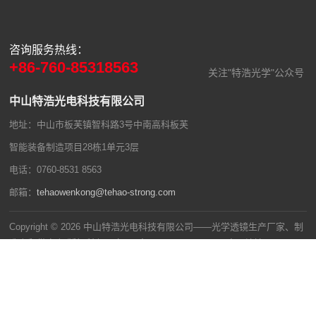
咨询服务热线：
+86-760-85318563
关注"特浩光学"公众号
中山特浩光电科技有限公司
地址：中山市板芙镇智科路3号中南高科板芙
智能装备制造项目28栋1单元3层
电话：0760-8531 8563
邮箱：
tehaowenkong@tehao-strong.com
Copyright © 2026 中山特浩光电科技有限公司——光学透镜生产厂家、制
造商和供应商 版权所有
粤ICP备2023013970号
百度网站地图
网站地图
技术支持：
超维网络科技