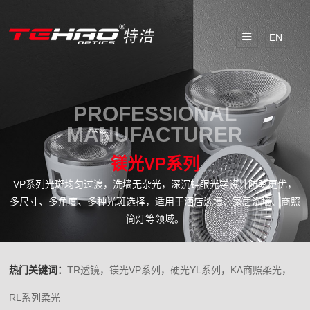
EN
PROFESSIONAL
MANUFACTURER
镁光VP系列
VP系列光斑均匀过渡，洗墙无杂光，深沉蛙眼光学设计防眩更优，
多尺寸、多角度、多种光斑选择，适用于洒店洗墙、家居洗墙、商照
筒灯等领域。
热门关键词：
TR透镜，镁光VP系列，硬光YL系列，KA商照柔光，
RL系列柔光