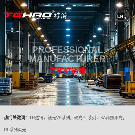
EN
PROFESSIONAL
MANUFACTURER
工矿灯透镜
热门关键词：
TR透镜，镁光VP系列，硬光YL系列，KA商照柔光，
RL系列柔光