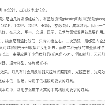
TIR设计，出光效率比较高。
几片透镜组成的，有塑胶透镜(plastic)和玻璃透镜(glass
1G1P、1G2P、2G2P、4G等，透镜越多，成本越高。因此一
头好，在天文、军事、交通、医学、艺术等领域发挥着重要作用
3%)，缺点是耐温比较低，只有90度左右。二次透镜一般都是内全
形面又可以将侧光全部收集并反射出去，而这二种光线的重叠就可得
%以上，主要应用于小角度灯具(光束角<60°)，例如射灯、天花
射器，通常杯型，俗称反光杯。
的光学效果，灯具有时会用反射器来控制光照距离、光照面积、光斑
是成本低，耐温，常用于低档照明要求的灯具。
成本适中，常用于温度不大高的中高档照明要求的灯具。