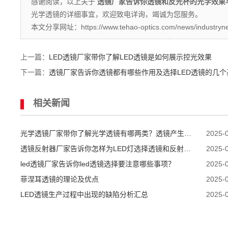
感谢阅读，以上关于
透镜厂家告诉你透镜和反光杯的光学效果
光学透镜的详细事宜，欢迎致电详询，竭诚为您服务。
本文分享网址：https://www.tehao-optics.com/news/industryne
上一篇：
LED透镜厂家带你了解LED透镜是如何展示控光效果
下一篇：
透镜厂家告诉你透镜都有哪些作用及选择LED透镜的几个
相关新闻
光学透镜厂家带你了解光学透镜有哪两类？透镜产生橘
2025-
皮纹怎么解决？
透镜反射器厂家告诉你怎样为LED灯选择透镜和反射
2025-
器？
led透镜厂家告诉你led透镜选择要注意哪些事项？
2025-
菲涅耳透镜的理论及优点
2025-
LED透镜生产过程中出现的缺陷分析汇总
2025-