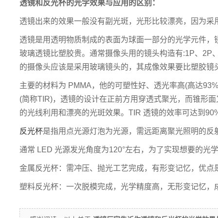
透镜和反光杯的光学效果与应用的区别：
透镜出来的效果一般没有副光斑，光形比较漂亮，因为采用
透镜是用透明物质制成的表面为球面一部分的光学元件，镜头是由
玻璃透镜比塑胶贵。通常摄像头用的镜头构造有:1P、2P、
的摄像头应该是采用玻璃镜头的，其成像效果要比塑胶镜
主要的材料为 PMMA，他的可塑性好、透光率高(高达9
(简称TIR)，透镜的设计在正前方用穿透式聚光，而锥
的光线利用和漂亮的光斑效果。TIR 透镜的效率可达到90
反光杯
是指用点光源灯泡为光源，需远距离聚光照明的反
通常 LED 光源发光角度为120°左右，为了实现想要
金属反光杯：需冲压、抛光工艺完成，有形变记忆，优点
塑料反光杯：一次脱模完成，光学精度高，无形变记忆，